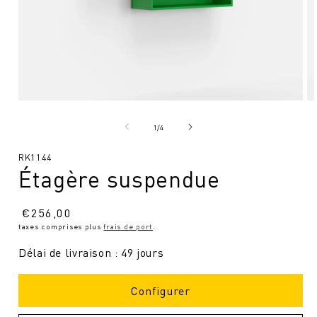
Ouvrir
Ou
le
le
média
mé
de
1
/
4
1
2
en
en
SKU
RK1144
modal
mo
Étagère suspendue
:
Prix
€
256,00
taxes comprises plus
frais de port
.
normal
Délai de livraison : 49 jours
Configurer