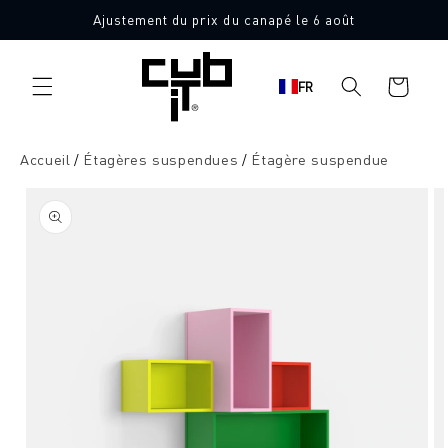
Aller
Ajustement du prix du canapé le 6 août
directement
au contenu
Panier
FR
d'achat
Accueil
Étagères suspendues
Étagère suspendue
Aller à
l'information
sur le
produit