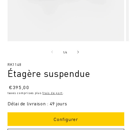
Ouvrir
Ou
le
le
média
mé
de
1
/
4
1
2
en
en
SKU
RK1148
modal
mo
Étagère suspendue
:
Prix
€
395,00
taxes comprises plus
frais de port
.
normal
Délai de livraison : 49 jours
Configurer