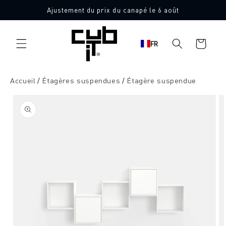
Aller
Ajustement du prix du canapé le 6 août
directement
au contenu
Panier
FR
d'achat
Accueil
Étagères suspendues
Étagère suspendue
Aller à
l'information
sur le
produit