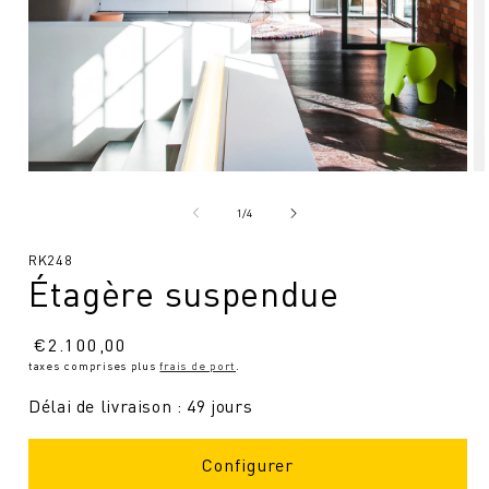
Ouvrir
Ou
le
le
média
mé
de
1
/
4
1
2
en
en
SKU
RK248
modal
mo
Étagère suspendue
:
Prix
€
2.100,00
taxes comprises plus
frais de port
.
normal
Délai de livraison : 49 jours
Configurer