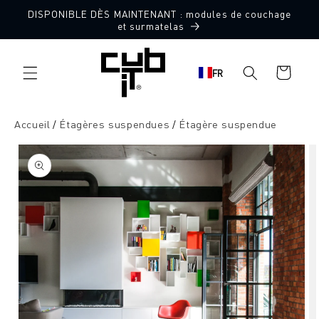
Aller
DISPONIBLE DÈS MAINTENANT : modules de couchage
directement
et surmatelas
au contenu
Panier
FR
d'achat
Accueil
Étagères suspendues
Étagère suspendue
Aller à
l'information
sur le
produit