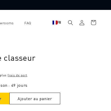
Se
Panier
FR
owrooms
FAQ
connecter
d'achat
e classeur
 plus
frais de port
.
ison : 49 jours
r
Ajouter au panier