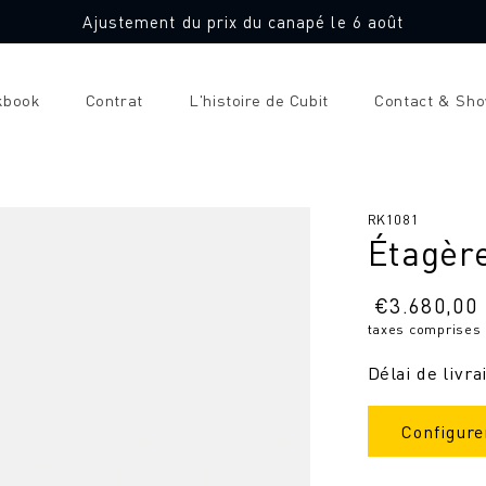
Ajustement du prix du canapé le 6 août
kbook
Contrat
L'histoire de Cubit
Contact & Sh
SKU
RK1081
Étagèr
:
Prix
€
3.680,00
taxes comprises
normal
Délai de livra
Configure