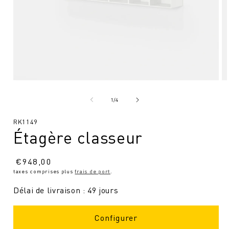
Ouvrir
Ou
le
le
média
mé
de
1
/
4
1
2
en
en
SKU
RK1149
modal
mo
Étagère classeur
:
Prix
€
948,00
taxes comprises plus
frais de port
.
normal
Délai de livraison : 49 jours
Configurer