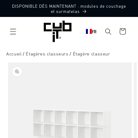
Aller
DISPONIBLE DÈS MAINTENANT : modules de couchage
directement
et surmatelas
au contenu
Panier
FR
d'achat
Accueil
Étagères classeurs
Étagère classeur
Aller à
l'information
sur le
produit