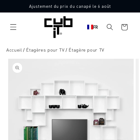
Aller
Ajustement du prix du canapé le 6 août
directement
au contenu
Panier
FR
d'achat
Accueil
Étagères pour TV
Étagère pour TV
Aller à
l'information
sur le
produit