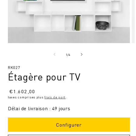
Ouvrir
Ou
le
le
média
mé
de
1
/
4
1
2
en
en
SKU
RK027
modal
mo
Étagère pour TV
:
Prix
€
1.602,00
taxes comprises plus
frais de port
.
normal
Délai de livraison : 49 jours
Configurer