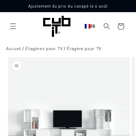
Aller
Ajustement du prix du canapé le 6 août
directement
au contenu
Panier
FR
d'achat
Accueil
Étagères pour TV
Étagère pour TV
Aller à
l'information
sur le
produit