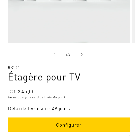
Ouvrir
Ou
le
le
média
mé
de
1
/
4
1
2
en
en
SKU
RK121
modal
mo
Étagère pour TV
:
Prix
€
1.245,00
taxes comprises plus
frais de port
.
normal
Délai de livraison : 49 jours
Configurer