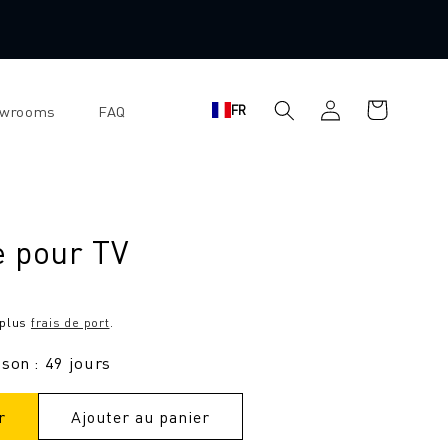
Panier
Se
FR
owrooms
FAQ
d'achat
connecter
e pour TV
 plus
frais de port
.
ison : 49 jours
r
Ajouter au panier