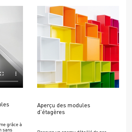
bles
Aperçu des modules 
d'étagères
e grâce à 
 sans 
Recevez un aperçu détaillé de nos 