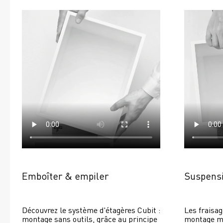
Emboîter & empiler
Suspensi
Découvrez le système d'étagères Cubit : 
Les fraisag
montage sans outils, grâce au principe 
montage mur