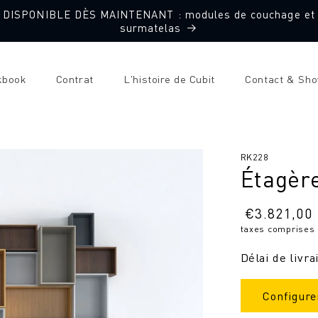
DISPONIBLE DÈS MAINTENANT : modules de couchage et
surmatelas
kbook
Contrat
L'histoire de Cubit
Contact & Sh
SKU
RK228
Étagèr
:
Prix
€
3.821,00
taxes comprises
normal
Délai de livra
Configure