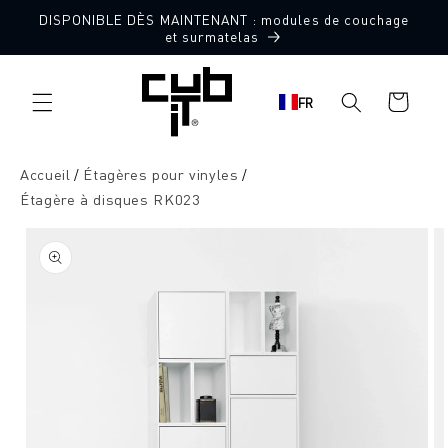
Aller
DISPONIBLE DÈS MAINTENANT : modules de couchage
directement
et surmatelas
au contenu
Panier
FR
d'achat
Accueil
Étagères pour vinyles
Étagère à disques RK023
Aller à
l'information
sur le
produit