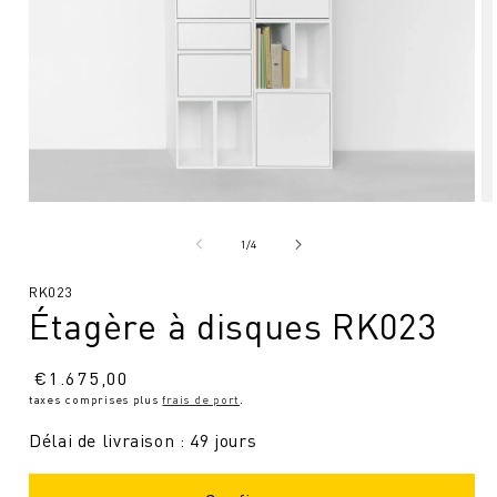
Ouvrir
Ou
le
le
média
mé
de
1
/
4
1
2
en
en
SKU
RK023
modal
mo
Étagère à disques RK023
:
Prix
€
1.675,00
taxes comprises plus
frais de port
.
normal
Délai de livraison : 49 jours