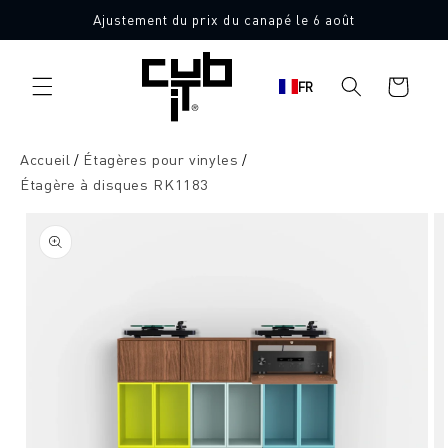
Aller
Ajustement du prix du canapé le 6 août
directement
au contenu
Panier
FR
d'achat
Accueil
Étagères pour vinyles
Étagère à disques RK1183
Aller à
l'information
sur le
produit