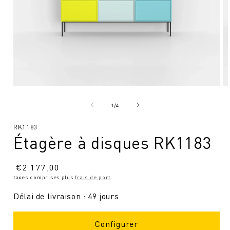
Ouvrir
Ou
le
le
média
mé
de
1
/
4
1
2
en
en
SKU
RK1183
modal
mo
Étagère à disques RK1183
:
Prix
€
2.177,00
taxes comprises plus
frais de port
.
normal
Délai de livraison : 49 jours
Configurer