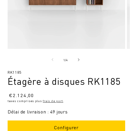
Ouvrir
Ou
le
le
média
mé
de
1
/
4
1
2
en
en
SKU
RK1185
modal
mo
Étagère à disques RK1185
:
Prix
€
2.124,00
taxes comprises plus
frais de port
.
normal
Délai de livraison : 49 jours
Configurer