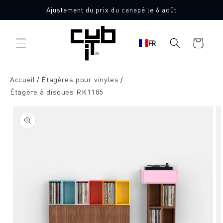
Aller
Ajustement du prix du canapé le 6 août
directement
au contenu
Panier
FR
d'achat
Accueil
Étagères pour vinyles
Étagère à disques RK1185
Aller à
l'information
sur le
produit