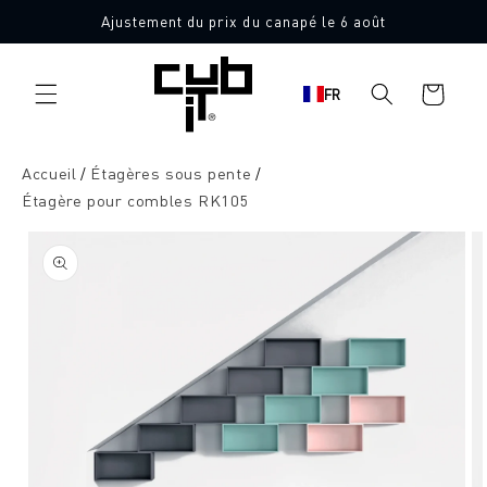
Aller
Ajustement du prix du canapé le 6 août
directement
au contenu
Panier
FR
d'achat
Accueil
Étagères sous pente
Étagère pour combles RK105
Aller à
l'information
sur le
produit