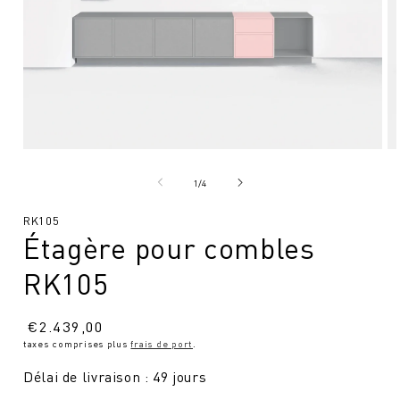
Ouvrir
Ou
le
le
média
mé
de
1
/
4
1
2
en
en
SKU
RK105
modal
mo
Étagère pour combles
:
RK105
Prix
€
2.439,00
taxes comprises plus
frais de port
.
normal
Délai de livraison : 49 jours