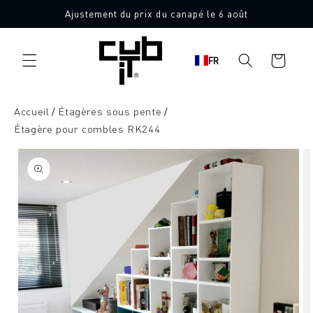
Aller
Ajustement du prix du canapé le 6 août
directement
au contenu
Panier
FR
d'achat
Accueil
Étagères sous pente
Étagère pour combles RK244
Aller à
l'information
sur le
produit