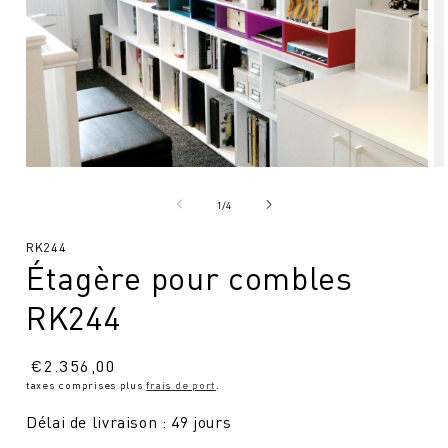
Ouvrir
Ou
le
le
média
mé
de
1
/
4
1
2
en
en
SKU
RK244
modal
mo
Étagère pour combles
:
RK244
Prix
€
2.356,00
taxes comprises plus
frais de port
.
normal
Délai de livraison : 49 jours