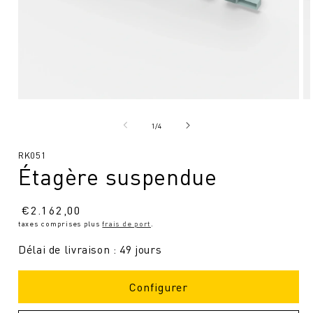
Ouvrir
Ou
le
le
média
mé
de
1
/
4
1
2
en
en
SKU
RK051
modal
mo
Étagère suspendue
:
Prix
€
2.162,00
taxes comprises plus
frais de port
.
normal
Délai de livraison : 49 jours
Configurer