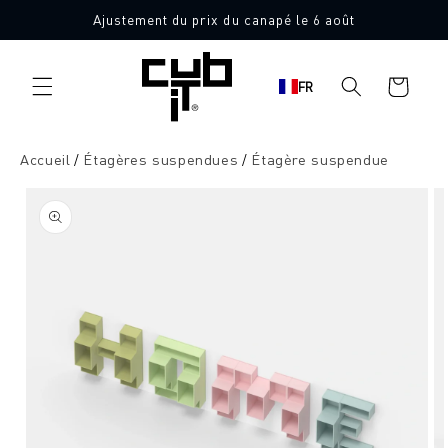
Aller
Ajustement du prix du canapé le 6 août
directement
au contenu
Panier
FR
d'achat
Accueil
Étagères suspendues
Étagère suspendue
Aller à
l'information
sur le
produit