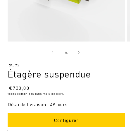
Ouvrir
Ou
le
le
média
mé
de
1
/
4
1
2
en
en
SKU
RK092
modal
mo
Étagère suspendue
:
Prix
€
730,00
taxes comprises plus
frais de port
.
normal
Délai de livraison : 49 jours
Configurer