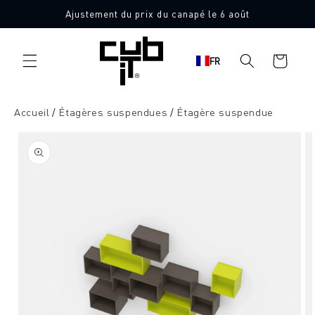
Aller
Ajustement du prix du canapé le 6 août
directement
au contenu
Panier
FR
d'achat
Accueil
Étagères suspendues
Étagère suspendue
Aller à
l'information
sur le
produit