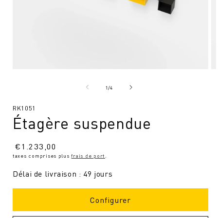
Ouvrir
Ou
le
le
média
mé
de
1
/
4
1
2
en
en
SKU
RK1051
modal
mo
Étagère suspendue
:
Prix
€
1.233,00
taxes comprises plus
frais de port
.
normal
Délai de livraison : 49 jours
Configurer