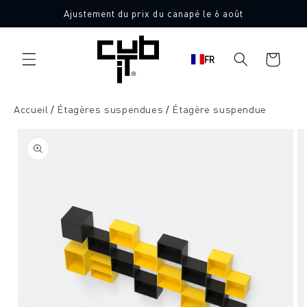
Aller
Ajustement du prix du canapé le 6 août
directement
au contenu
Panier
FR
d'achat
Accueil
Étagères suspendues
Étagère suspendue
Aller à
l'information
sur le
produit