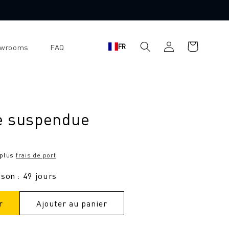
Se
Panier
FR
owrooms
FAQ
connecter
d'achat
e suspendue
 plus
frais de port
.
ison : 49 jours
r
Ajouter au panier