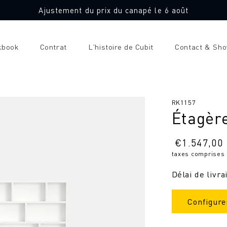
Ajustement du prix du canapé le 6 août
kbook
Contrat
L'histoire de Cubit
Contact & Sh
SKU
RK1157
Étagèr
:
Prix
€
1.547,00
taxes comprises
normal
Délai de livra
Configure