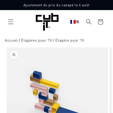
Aller
Ajustement du prix du canapé le 6 août
directement
au contenu
Panier
FR
d'achat
Accueil
Étagères pour TV
Étagère pour TV
Aller à
l'information
sur le
produit