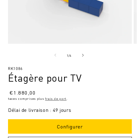
Ouvrir
Ou
le
le
média
mé
de
1
/
4
1
2
en
en
SKU
RK1086
modal
mo
Étagère pour TV
:
Prix
€
1.880,00
taxes comprises plus
frais de port
.
normal
Délai de livraison : 49 jours
Configurer