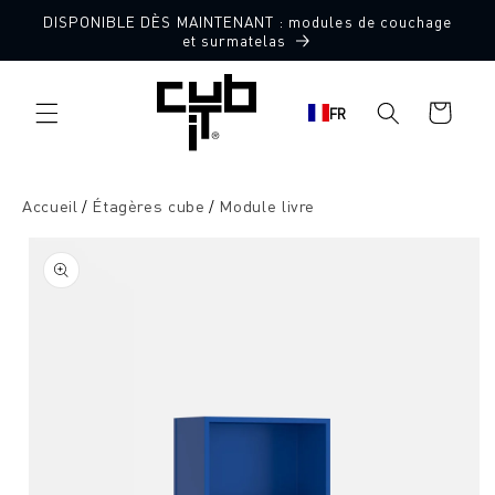
Aller
DISPONIBLE DÈS MAINTENANT : modules de couchage
directement
et surmatelas
au contenu
Panier
FR
d'achat
Accueil
Étagères cube
Module livre
Aller à
l'information
sur le
produit