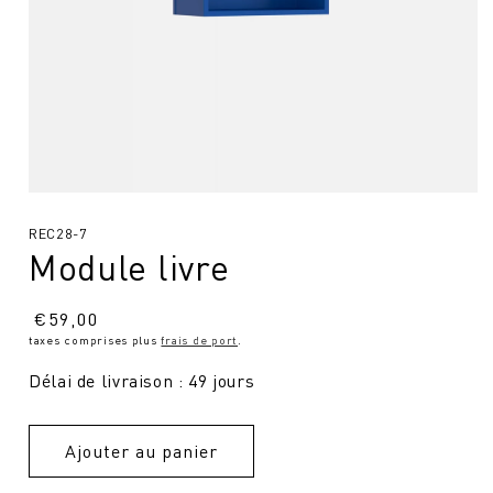
Ouvrir
le
SKU
REC28-7
média
1
Module livre
:
en
modal
Prix
€
59,00
taxes comprises plus
frais de port
.
normal
Délai de livraison : 49 jours
Ajouter au panier