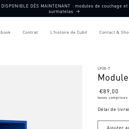
DISPONIBLE DÈS MAINTENANT : modules de couchage et
surmatelas
kbook
Contrat
L'histoire de Cubit
Contact & Sh
SKU
LP20-7
Module 
:
Prix
€
89,00
taxes comprises
normal
Délai de livra
Ajouter a