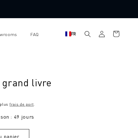
Panier
Se
FR
owrooms
FAQ
d'achat
connecter
grand livre
 plus
frais de port
.
ison : 49 jours
u panier