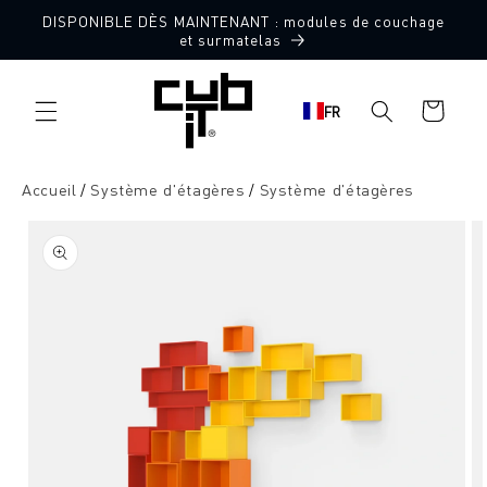
Aller
DISPONIBLE DÈS MAINTENANT : modules de couchage
directement
et surmatelas
au contenu
Panier
FR
d'achat
Accueil
Système d'étagères
Système d'étagères
Aller à
l'information
sur le
produit