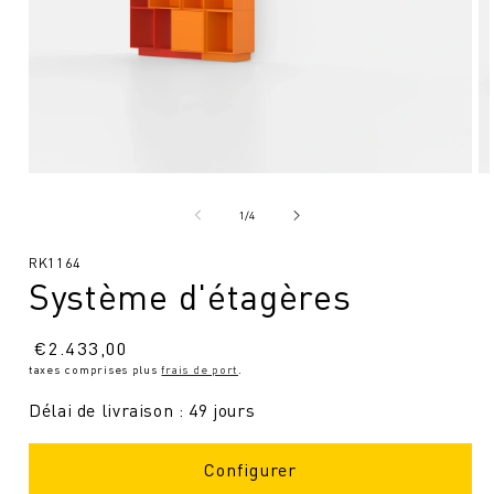
Ouvrir
Ou
le
le
média
mé
de
1
/
4
1
2
en
en
SKU
RK1164
modal
mo
Système d'étagères
:
Prix
€
2.433,00
taxes comprises plus
frais de port
.
normal
Délai de livraison : 49 jours
Configurer