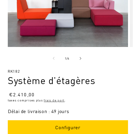
Ouvrir
Ou
le
le
média
mé
de
1
/
4
1
2
en
en
SKU
RK182
modal
mo
Système d'étagères
:
Prix
€
2.410,00
taxes comprises plus
frais de port
.
normal
Délai de livraison : 49 jours
Configurer