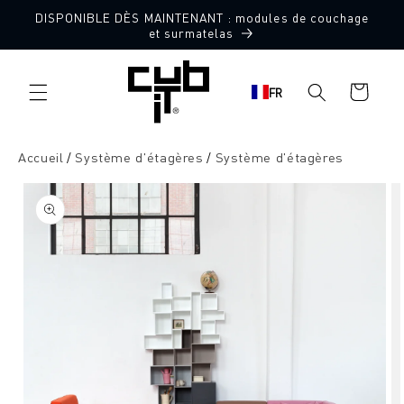
Aller
DISPONIBLE DÈS MAINTENANT : modules de couchage
directement
et surmatelas
au contenu
Panier
FR
d'achat
Accueil
Système d'étagères
Système d'étagères
Aller à
l'information
sur le
produit