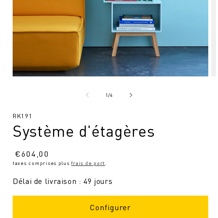
Ouvrir
Ou
le
le
média
mé
de
1
/
4
1
2
en
en
SKU
RK191
modal
mo
Système d'étagères
:
Prix
€
604,00
taxes comprises plus
frais de port
.
normal
Délai de livraison : 49 jours
Configurer