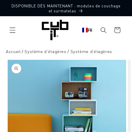
Aller
DISPONIBLE DÈS MAINTENANT : modules de couchage
directement
et surmatelas
au contenu
Panier
FR
d'achat
Accueil
Système d'étagères
Système d'étagères
Aller à
l'information
sur le
produit