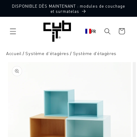
Aller
DISPONIBLE DÈS MAINTENANT : modules de couchage
directement
et surmatelas
au contenu
Panier
FR
d'achat
Accueil
Système d'étagères
Système d'étagères
Aller à
l'information
sur le
produit