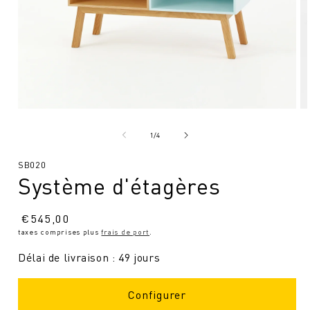
Ouvrir
Ou
le
le
média
mé
de
1
/
4
1
2
en
en
SKU
SB020
modal
mo
Système d'étagères
:
Prix
€
545,00
taxes comprises plus
frais de port
.
normal
Délai de livraison : 49 jours
Configurer