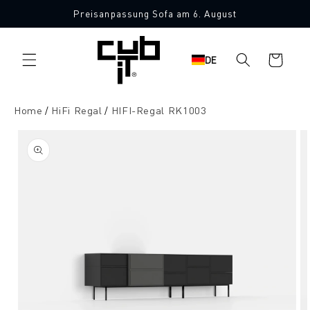
Direkt
Preisanpassung Sofa am 6. August
zum
Inhalt
Warenkorb
DE
Home
HiFi Regal
HIFI-Regal RK1003
oduktinformationen
ringen