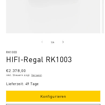
Medien
Me
1
2
in
in
von
1
/
4
Modal
Mo
öffnen
öf
SKU:
RK1003
HIFI-Regal RK1003
Normaler
€2.378,00
inkl. Steuern zzgl.
Versand
.
Preis
Lieferzeit: 49 Tage
Konfigurieren