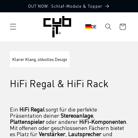
Direkt
OUT NOW: Schlaf-Module & Topper
zum
Inhalt
Warenkorb
DE
Klarer Klang, stilvolles Design
HiFi Regal & HiFi Rack
Ein 
HiFi Regal
 sorgt für die perfekte 
Präsentation deiner 
Stereoanlage
, 
Plattenspieler
 oder anderer 
HiFi-Komponenten
. 
Mit offenen oder geschlossenen Fächern bietet 
es Platz für 
Verstärker
, 
Lautsprecher
 und 