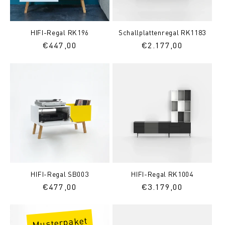
HIFI-Regal RK196
Schallplattenregal RK1183
Normaler
€447,00
Normaler
€2.177,00
Preis
Preis
HIFI-Regal SB003
HIFI-Regal RK1004
Normaler
€477,00
Normaler
€3.179,00
Preis
Preis
Musterpaket