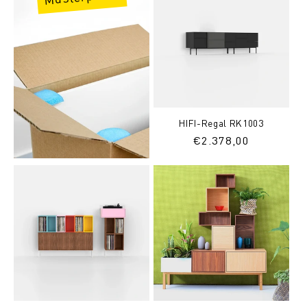
HIFI-Regal RK1003
Normaler
€2.378,00
Preis