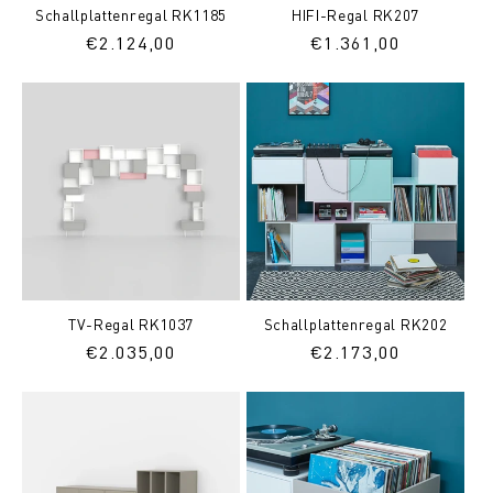
Schallplattenregal RK1185
HIFI-Regal RK207
Normaler
€2.124,00
Normaler
€1.361,00
Preis
Preis
TV-Regal RK1037
Schallplattenregal RK202
Normaler
€2.035,00
Normaler
€2.173,00
Preis
Preis