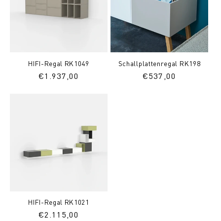
HIFI-Regal RK1049
Schallplattenregal RK198
Normaler
€1.937,00
Normaler
€537,00
Preis
Preis
HIFI-Regal RK1021
Normaler
€2.115,00