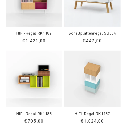
HIFI-Regal RK1182
Schallplattenregal SB004
Normaler
€1.421,00
Normaler
€447,00
Preis
Preis
HIFI-Regal RK1188
HIFI-Regal RK1187
Normaler
€705,00
Normaler
€1.024,00
Preis
Preis