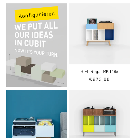
Konfigurieren
HIFI-Regal RK1186
Normaler
€873,00
Preis