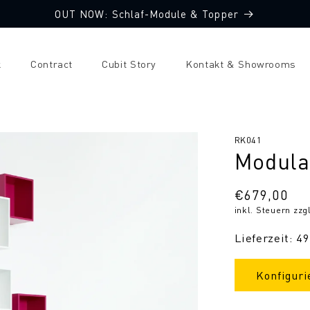
OUT NOW: Schlaf-Module & Topper
k
Contract
Cubit Story
Kontakt & Showrooms
SKU:
RK041
Modula
Normaler
€679,00
inkl. Steuern zzg
Preis
Lieferzeit: 4
Konfiguri