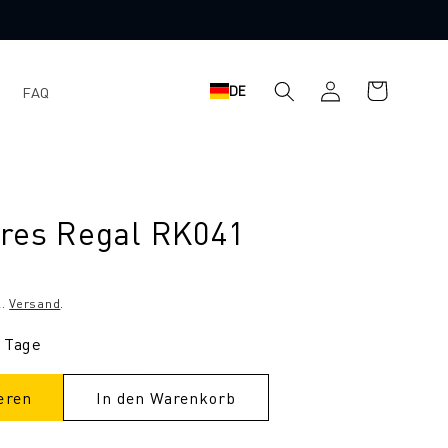
Einloggen
Warenkorb
DE
FAQ
res Regal RK041
l.
Versand
.
9 Tage
eren
In den Warenkorb