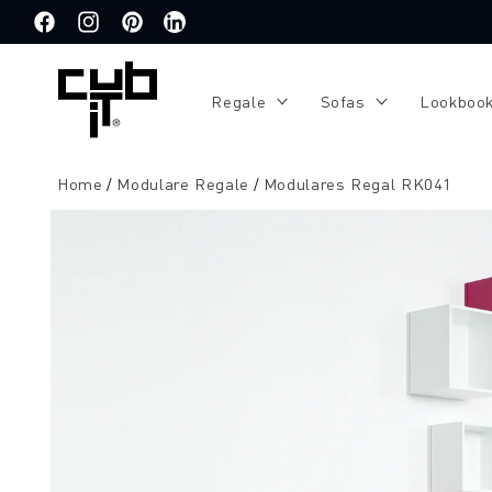
Direkt
zum
Facebook
Instagram
Pinterest
Translation
Inhalt
missing:
de.general.social.links.linkedin
Regale
Sofas
Lookboo
Home
Modulare Regale
Modulares Regal RK041
Zu
Produktinformationen
springen