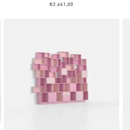
Normaler
€2.661,00
Preis