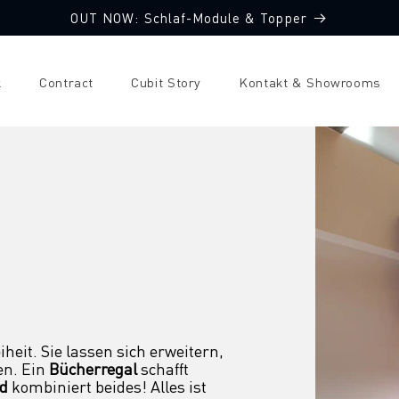
OUT NOW: Schlaf-Module & Topper
k
Contract
Cubit Story
Kontakt & Showrooms
eit. Sie lassen sich erweitern, 
n. Ein 
Bücherregal
 schafft 
rd
 kombiniert beides! Alles ist 