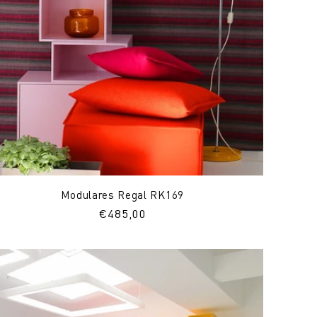
Modulares Regal RK169
Normaler
€485,00
Preis