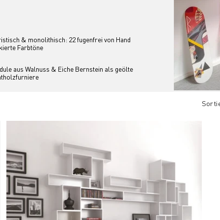
istisch & monolithisch: 22 fugenfrei von Hand 
kierte Farbtöne
ule aus Walnuss & Eiche Bernstein als geölte 
tholzfurniere
Sorti