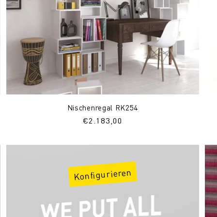
Nischenregal RK254
Normaler
€2.183,00
Preis
Konfigurieren