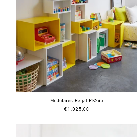
Modulares Regal RK245
Normaler
€1.025,00
Preis