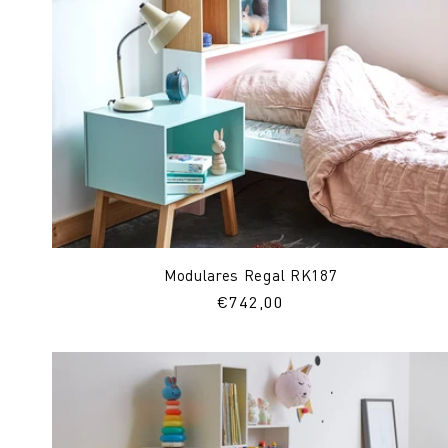
Modulares Regal RK187
Normaler
€742,00
Preis