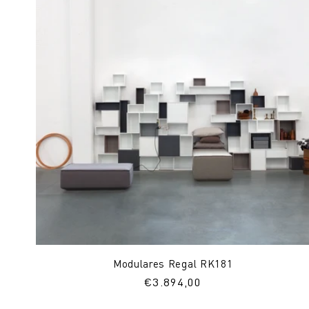
Modulares Regal RK181
Normaler
€3.894,00
Preis