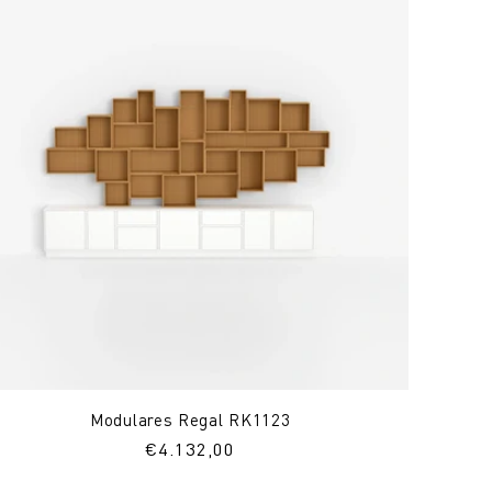
Modulares Regal RK1123
Normaler
€4.132,00
Preis