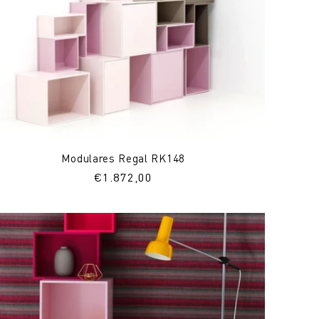
Modulares Regal RK148
Normaler
€1.872,00
Preis