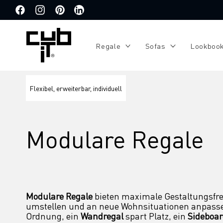
Direkt
zum
Facebook
Instagram
Pinterest
Translation
Inhalt
missing:
de.general.social.links.linkedin
Regale
Sofas
Lookboo
Flexibel, erweiterbar, individuell
Modulare Regale
Modulare Regale
 bieten maximale Gestaltungsfreih
umstellen und an neue Wohnsituationen anpasse
Ordnung, ein 
Wandregal
 spart Platz, ein 
Sideboa