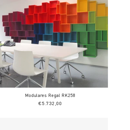
Modulares Regal RK258
Normaler
€5.732,00
Preis