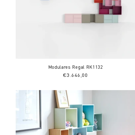
Modulares Regal RK1132
Normaler
€3.646,00
Preis