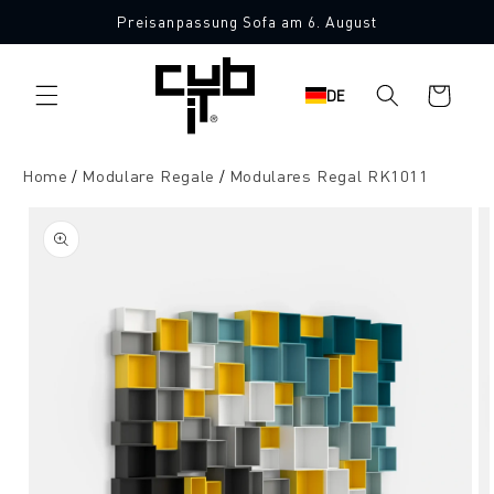
Direkt
Preisanpassung Sofa am 6. August
zum
Inhalt
Warenkorb
DE
Home
Modulare Regale
Modulares Regal RK1011
oduktinformationen
ringen