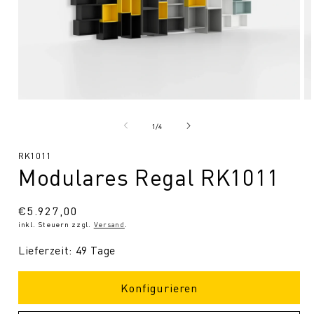
Medien
Me
1
2
in
in
von
1
/
4
Modal
Mo
öffnen
öf
SKU:
RK1011
Modulares Regal RK1011
Normaler
€5.927,00
inkl. Steuern zzgl.
Versand
.
Preis
Lieferzeit: 49 Tage
Konfigurieren