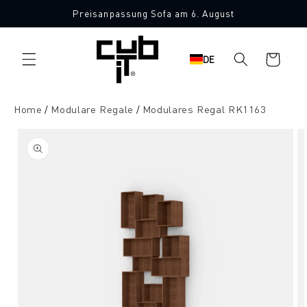
Direkt
Preisanpassung Sofa am 6. August
zum
Inhalt
Warenkorb
DE
Home
Modulare Regale
Modulares Regal RK1163
oduktinformationen
ringen