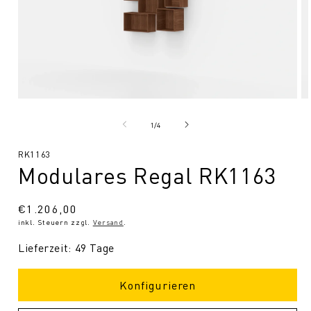
Medien
Me
1
2
in
in
von
1
/
4
Modal
Mo
öffnen
öf
SKU:
RK1163
Modulares Regal RK1163
Normaler
€1.206,00
inkl. Steuern zzgl.
Versand
.
Preis
Lieferzeit: 49 Tage
Konfigurieren