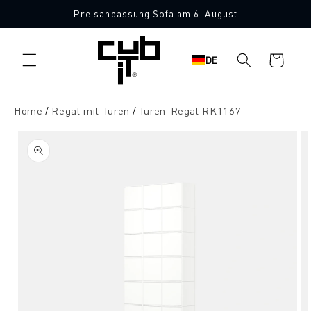
Direkt
Preisanpassung Sofa am 6. August
zum
Inhalt
Warenkorb
DE
Home
Regal mit Türen
Türen-Regal RK1167
oduktinformationen
ringen