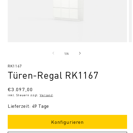
Medien
Me
1
2
in
in
von
1
/
4
Modal
Mo
öffnen
öf
SKU:
RK1167
Türen-Regal RK1167
Normaler
€3.097,00
inkl. Steuern zzgl.
Versand
.
Preis
Lieferzeit: 49 Tage
Konfigurieren