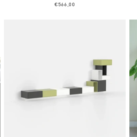
Normaler
€566,00
Preis