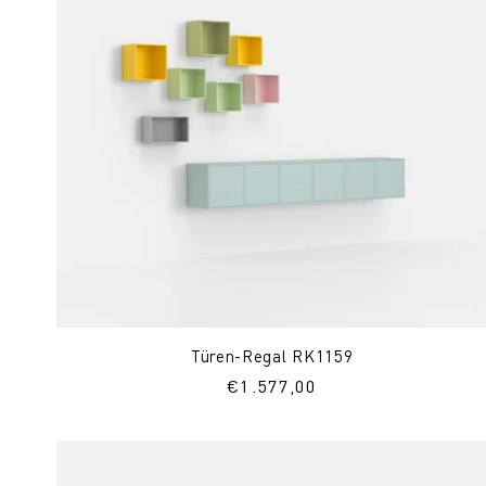
Türen-Regal RK1159
Normaler
€1.577,00
Preis