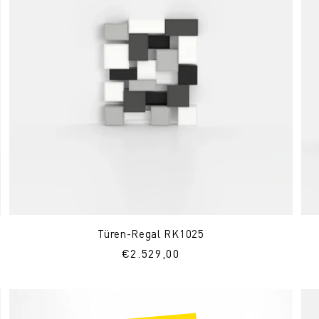
Türen-Regal RK1025
Normaler
€2.529,00
Preis