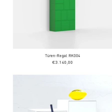
Türen-Regal RK004
Normaler
€3.140,00
Preis