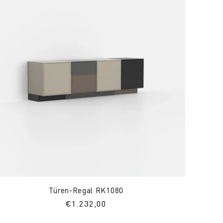
Türen-Regal RK1080
Normaler
€1.232,00
Preis