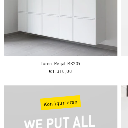
Türen-Regal RK239
Normaler
€1.310,00
Preis
Konfigurieren