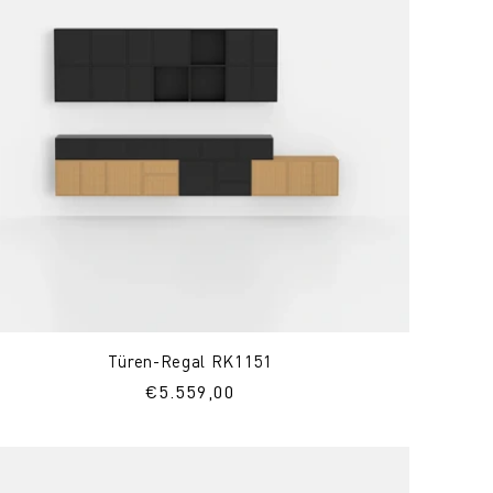
Türen-Regal RK1151
Normaler
€5.559,00
Preis