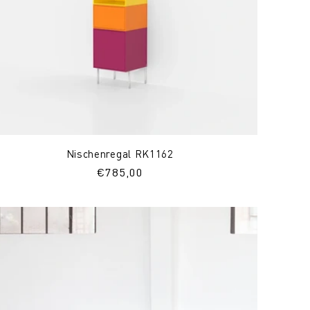
Nischenregal RK1162
Normaler
€785,00
Preis