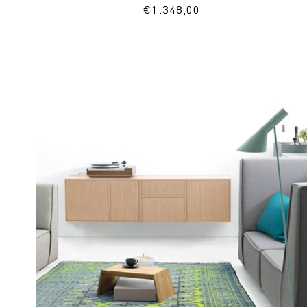
Normaler
€1.348,00
Preis