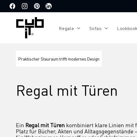
Direkt
zum
Facebook
Instagram
Pinterest
Translation
Inhalt
missing:
de.general.social.links.linkedin
Regale
Sofas
Lookboo
Praktischer Stauraum trifft modernes Design
Regal mit Türen
Ein 
Regal mit Türen
 kombiniert klare Linien mit 
Platz für Bücher, Akten und Alltagsgegenstände – u