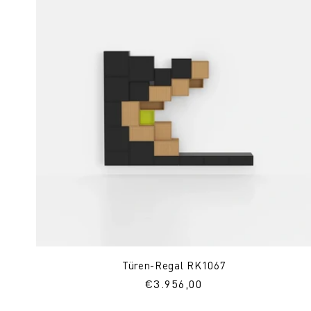
Türen-Regal RK1067
Normaler
€3.956,00
Preis