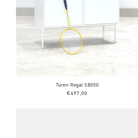
Türen-Regal SB050
Normaler
€497,00
Preis