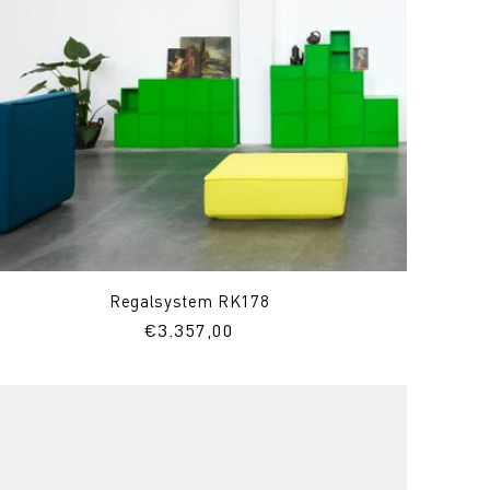
Regalsystem RK178
Normaler
€3.357,00
Preis