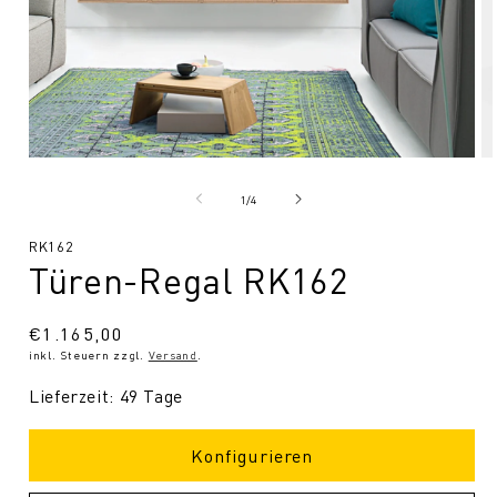
Medien
Me
1
2
in
in
von
1
/
4
Modal
Mo
öffnen
öf
SKU:
RK162
Türen-Regal RK162
Normaler
€1.165,00
inkl. Steuern zzgl.
Versand
.
Preis
Lieferzeit: 49 Tage
Konfigurieren