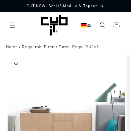
Direkt
OUT NOW: Schlaf-Module & Topper
zum
Inhalt
Warenkorb
DE
Home
Regal mit Türen
Türen-Regal RK162
oduktinformationen
ringen