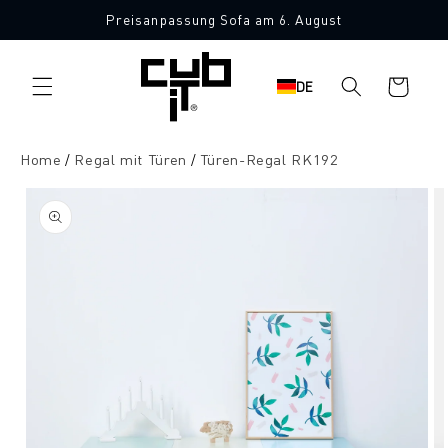
Direkt
Preisanpassung Sofa am 6. August
zum
Inhalt
Warenkorb
DE
Home
Regal mit Türen
Türen-Regal RK192
oduktinformationen
ringen