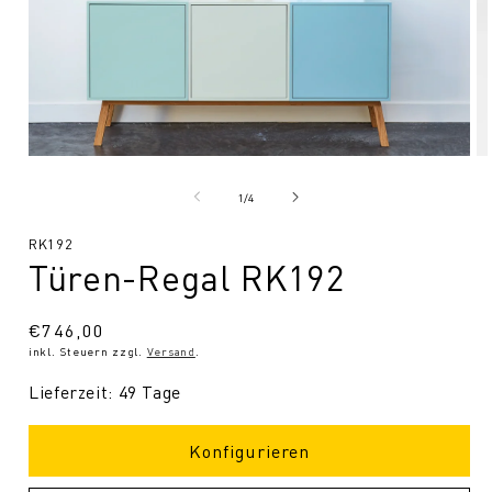
Medien
Me
1
2
in
in
von
1
/
4
Modal
Mo
öffnen
öf
SKU:
RK192
Türen-Regal RK192
Normaler
€746,00
inkl. Steuern zzgl.
Versand
.
Preis
Lieferzeit: 49 Tage
Konfigurieren