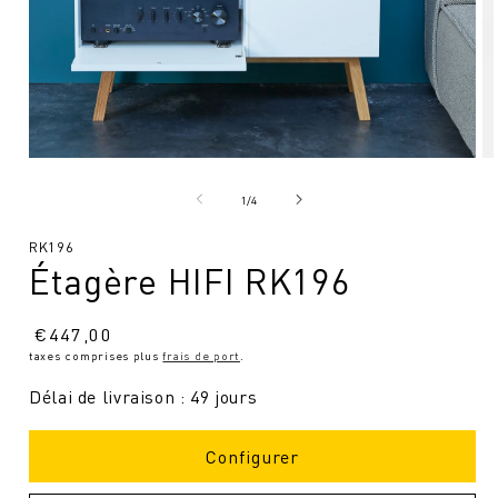
Ouvrir
Ou
le
le
média
mé
de
1
/
4
1
2
en
en
SKU
RK196
modal
mo
Étagère HIFI RK196
:
Prix
€
447,00
taxes comprises plus
frais de port
.
normal
Délai de livraison : 49 jours
Configurer