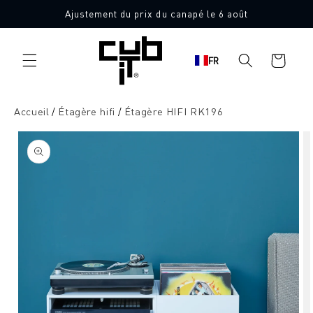
Aller
Ajustement du prix du canapé le 6 août
directement
au contenu
Panier
FR
d'achat
Accueil
Étagère hifi
Étagère HIFI RK196
Aller à
l'information
sur le
produit