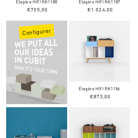
Étagère HIFI RK1188
Étagère HIFI RK1187
Prix
€
705,00
Prix
€
1.024,00
normal
normal
Configurer
Étagère HIFI RK1186
Prix
€
873,00
normal