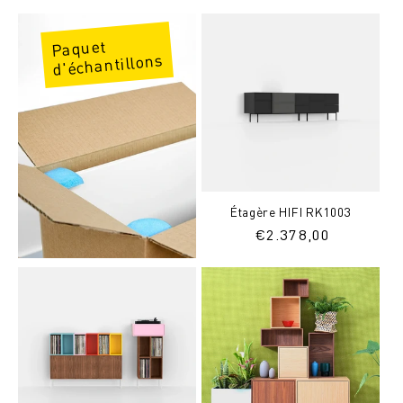
normal
normal
Paquet
d'échantillons
Étagère HIFI RK1003
Prix
€
2.378,00
normal