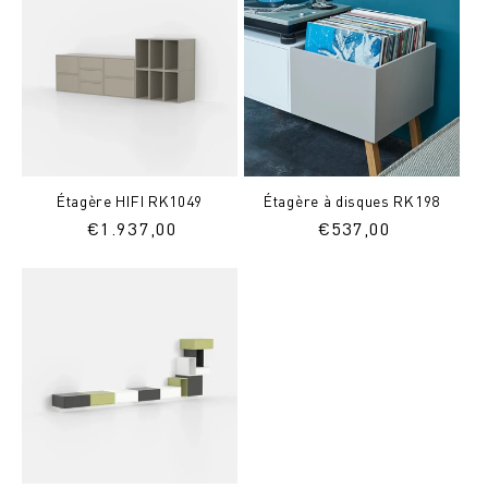
Étagère HIFI RK1049
Étagère à disques RK198
Prix
€
1.937,00
Prix
€
537,00
normal
normal