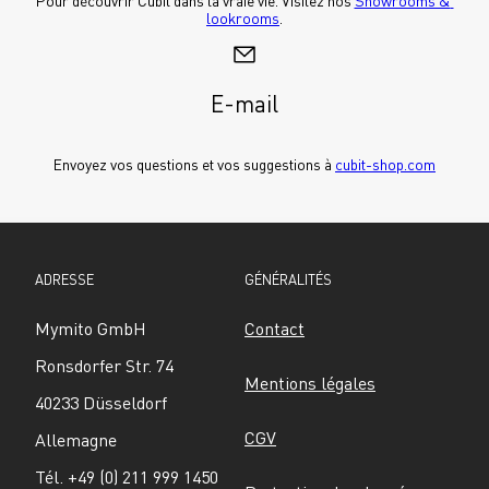
Pour découvrir Cubit dans la vraie vie. Visitez nos 
Showrooms & 
lookrooms
.
E-mail
Envoyez vos questions et vos suggestions à 
cubit-shop.com
ADRESSE
GÉNÉRALITÉS
Mymito GmbH
Contact
Ronsdorfer Str. 74
Mentions légales
40233 Düsseldorf
CGV
Allemagne
Tél. +49 (0) 211 999 1450