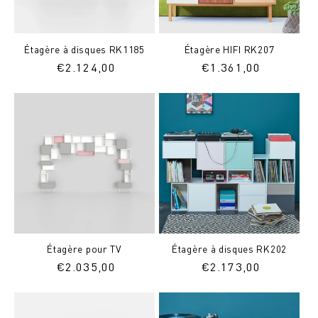
Étagère à disques RK1185
Étagère HIFI RK207
Prix
€
2.124,00
Prix
€
1.361,00
normal
normal
Étagère pour TV
Étagère à disques RK202
Prix
€
2.035,00
Prix
€
2.173,00
normal
normal