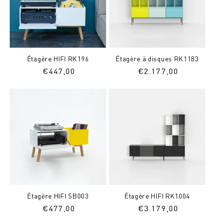
Étagère HIFI RK196
Étagère à disques RK1183
Prix
€
447,00
Prix
€
2.177,00
normal
normal
Étagère HIFI SB003
Étagère HIFI RK1004
Prix
€
477,00
Prix
€
3.179,00