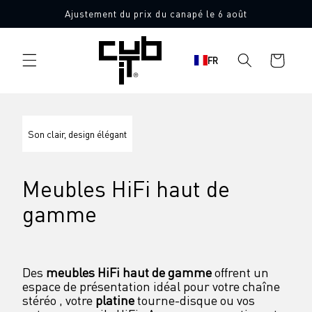
Aller
Ajustement du prix du canapé le 6 août
directement
au contenu
Panier
FR
d'achat
Son clair, design élégant
Meubles HiFi haut de 
gamme
Des 
meubles HiFi haut de gamme
 offrent un 
espace de présentation idéal pour votre chaîne 
stéréo , votre 
platine
 tourne-disque ou vos 