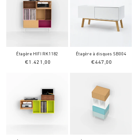
Étagère HIFI RK1182
Étagère à disques SB004
Prix
€
1.421,00
Prix
€
447,00
normal
normal