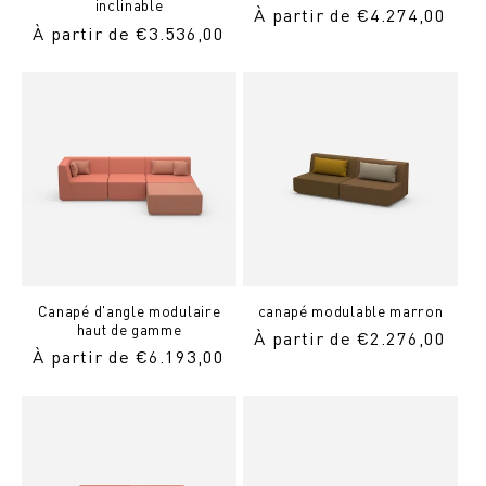
inclinable
Prix
À partir de €4.274,00
Prix
À partir de €3.536,00
normal
normal
Canapé d'angle modulaire
canapé modulable marron
haut de gamme
Prix
À partir de €2.276,00
Prix
À partir de €6.193,00
normal
normal