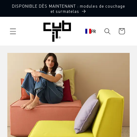
Aller
DISPONIBLE DÈS MAINTENANT : modules de couchage
directement
et surmatelas
au contenu
Panier
FR
d'achat