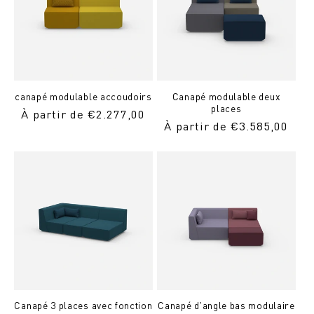
canapé modulable accoudoirs
Canapé modulable deux
places
Prix
À partir de €2.277,00
Prix
À partir de €3.585,00
normal
normal
Canapé 3 places avec fonction
Canapé d'angle bas modulaire