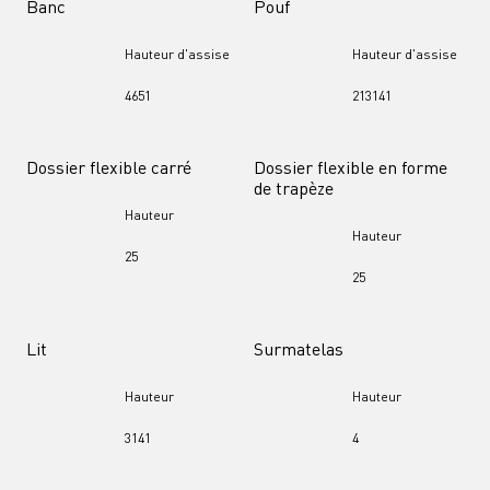
Banc
Pouf
Hauteur d'assise
Hauteur d'assise
46
51
21
31
41
Dossier flexible carré
Dossier flexible en forme 
de trapèze
Hauteur
Hauteur
25
25
Lit
Surmatelas
Hauteur
Hauteur
31
41
4