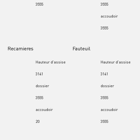
35
55
35
55
accoudoir
35
55
Recamieres
Fauteuil
Hauteur d'assise
Hauteur d'assise
31
41
31
41
dossier
dossier
35
55
35
55
accoudoir
accoudoir
20
35
55