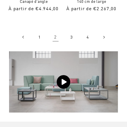
Canapé d'angle
140 cm de large
Prix
À partir de €4.944,00
Prix
À partir de €2.267,00
normal
normal
2
1
3
4