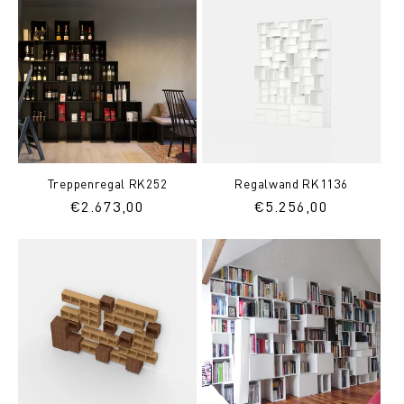
Treppenregal RK252
Regalwand RK1136
Normaler
€2.673,00
Normaler
€5.256,00
Preis
Preis