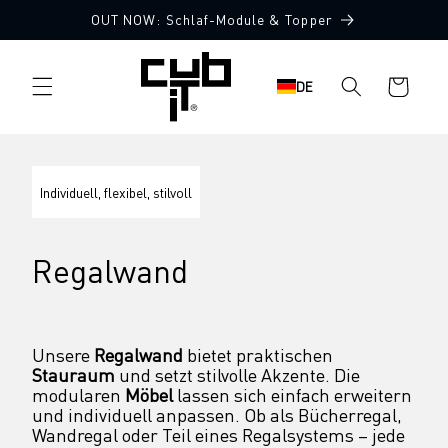
Direkt
OUT NOW: Schlaf-Module & Topper
zum
Inhalt
Warenkorb
DE
Individuell, flexibel, stilvoll
Regalwand
Unsere 
Regalwand
 bietet praktischen 
Stauraum
 und setzt stilvolle Akzente. Die 
modularen 
Möbel
 lassen sich einfach erweitern 
und individuell anpassen. Ob als Bücherregal, 
Wandregal oder Teil eines Regalsystems – jede 