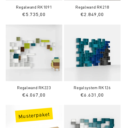
Regalwand RK1091
Regalwand RK218
Normaler
€5.735,00
Normaler
€2.849,00
Preis
Preis
Regalwand RK223
Regalsystem RK126
Normaler
€4.067,00
Normaler
€6.631,00
Preis
Preis
Musterpaket