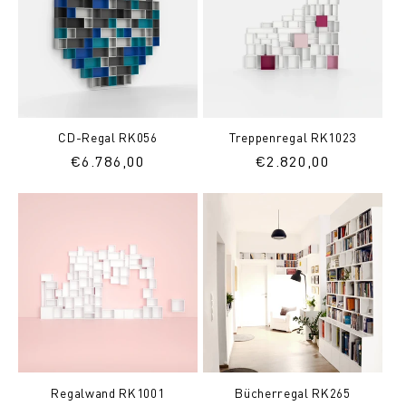
CD-Regal RK056
Treppenregal RK1023
Normaler
€6.786,00
Normaler
€2.820,00
Preis
Preis
Regalwand RK1001
Bücherregal RK265