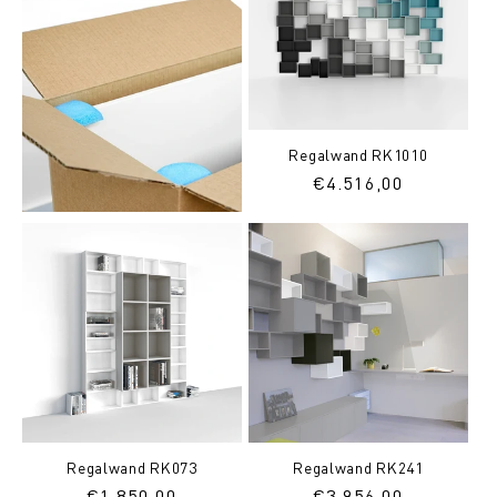
Regalwand RK1010
Normaler
€4.516,00
Preis
Regalwand RK073
Regalwand RK241
Normaler
€1.850,00
Normaler
€3.956,00