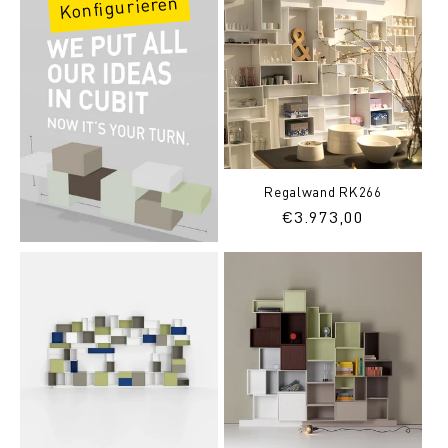
Konfigurieren
Regalwand RK266
Normaler
€3.973,00
Preis