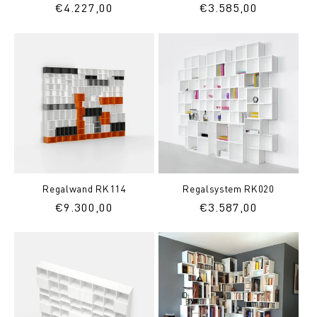
Normaler
€4.227,00
Normaler
€3.585,00
Preis
Preis
Regalwand RK114
Regalsystem RK020
Normaler
€9.300,00
Normaler
€3.587,00
Preis
Preis