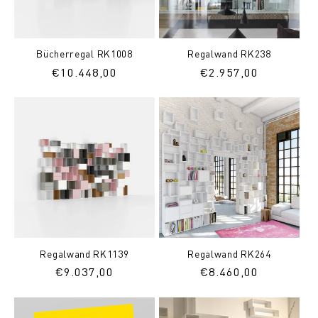
Bücherregal RK1008
Regalwand RK238
Normaler
€10.448,00
Normaler
€2.957,00
Preis
Preis
Regalwand RK1139
Regalwand RK264
Normaler
€9.037,00
Normaler
€8.460,00
Preis
Preis