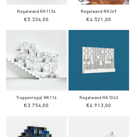
Regalwand RK1134
Regalwand RK269
Normaler
€5.334,00
Normaler
€4.521,00
Preis
Preis
Treppenregal RK116
Regalwand RK1043
Normaler
€3.754,00
Normaler
€6.913,00
Preis
Preis