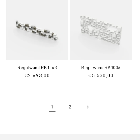
Regalwand RK1063
Regalwand RK1036
Normaler
€2.693,00
Normaler
€5.530,00
Preis
Preis
1
2