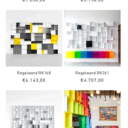
Preis
Preis
Regalwand RK168
Regalwand RK261
Normaler
€6.143,00
Normaler
€4.707,00
Preis
Preis