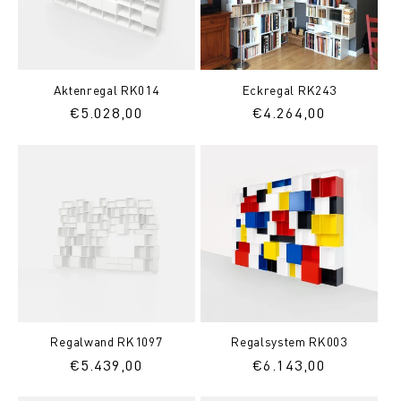
Aktenregal RK014
Eckregal RK243
Normaler
€5.028,00
Normaler
€4.264,00
Preis
Preis
Regalwand RK1097
Regalsystem RK003
Normaler
€5.439,00
Normaler
€6.143,00
Preis
Preis