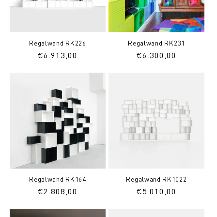
Regalwand RK226
Regalwand RK231
Normaler
€6.913,00
Normaler
€6.300,00
Preis
Preis
Regalwand RK164
Regalwand RK1022
Normaler
€2.808,00
Normaler
€5.010,00
Preis
Preis