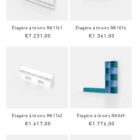
Étagère à tiroirs RK1161
Étagère à tiroirs RK1016
Prix
€
7.231,00
Prix
€
1.341,00
normal
normal
Étagère à tiroirs RK1142
Étagère à tiroirs RK069
Prix
€
1.617,00
Prix
€
1.776,00
normal
normal