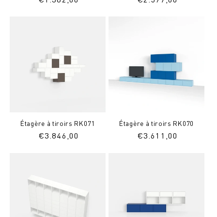
normal
normal
Étagère à tiroirs RK071
Étagère à tiroirs RK070
Prix
€
3.846,00
Prix
€
3.611,00
normal
normal