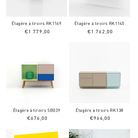
Étagère à tiroirs RK1169
Étagère à tiroirs RK1145
Prix
€
1.779,00
Prix
€
1.762,00
normal
normal
Étagère à tiroirs SB039
Étagère à tiroirs RK138
Prix
€
676,00
Prix
€
964,00
normal
normal