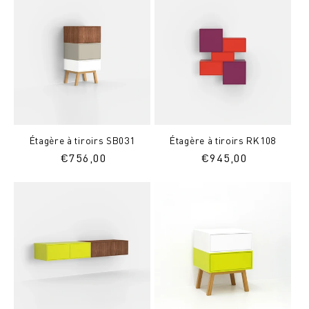
Étagère à tiroirs SB031
Étagère à tiroirs RK108
Prix
€
756,00
Prix
€
945,00
normal
normal