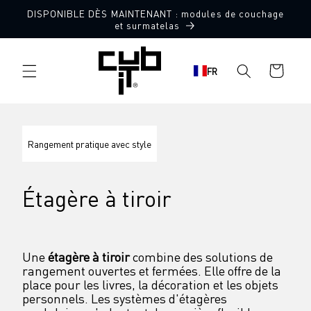
Aller
DISPONIBLE DÈS MAINTENANT : modules de couchage
directement
et surmatelas
au contenu
Panier
FR
d'achat
Rangement pratique avec style
Étagère à tiroir
Une 
étagère à tiroir
 combine des solutions de 
rangement ouvertes et fermées. Elle offre de la 
place pour les livres, la décoration et les objets 
personnels. Les systèmes d'étagères 