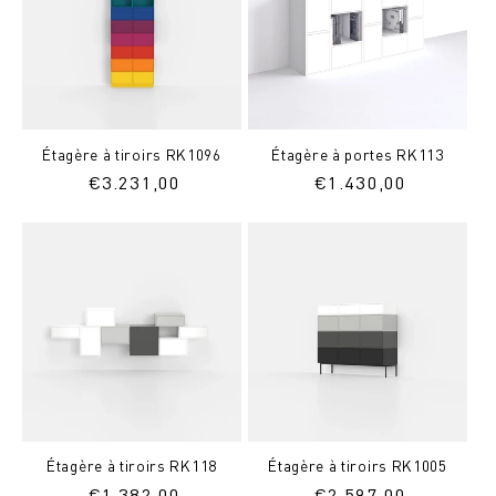
Étagère à tiroirs RK1096
Étagère à portes RK113
Prix
€
3.231,00
Prix
€
1.430,00
normal
normal
Étagère à tiroirs RK118
Étagère à tiroirs RK1005
Prix
€
1.382,00
Prix
€
2.597,00