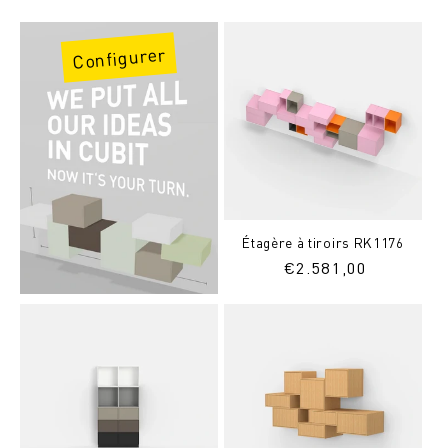
normal
normal
Configurer
Étagère à tiroirs RK1176
Prix
€
2.581,00
normal