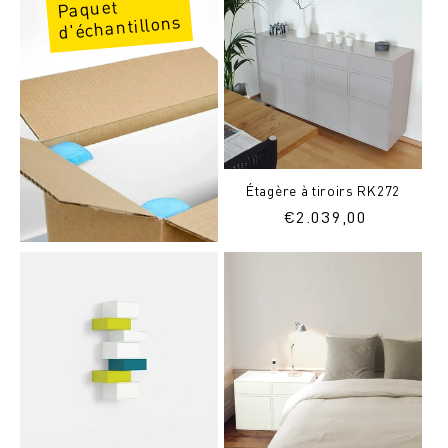
Paquet
d'échantillons
Étagère à tiroirs RK272
Prix
€
2.039,00
normal