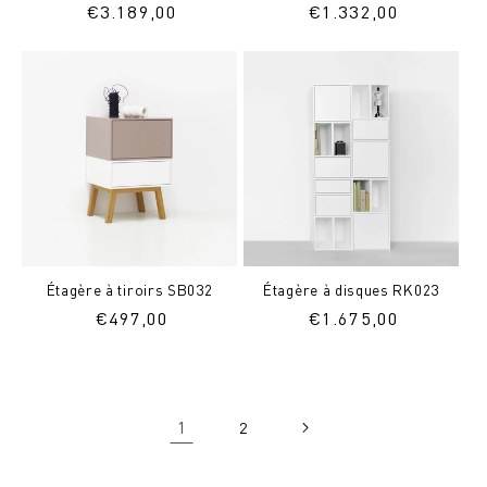
Prix
€
3.189,00
Prix
€
1.332,00
normal
normal
Étagère à tiroirs SB032
Étagère à disques RK023
Prix
€
497,00
Prix
€
1.675,00
normal
normal
1
2