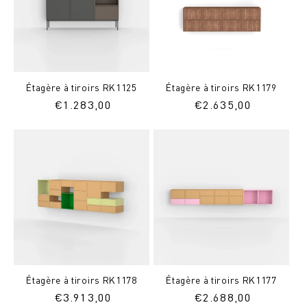
Étagère à tiroirs RK1125
Étagère à tiroirs RK1179
Prix
€
1.283,00
Prix
€
2.635,00
normal
normal
Étagère à tiroirs RK1178
Étagère à tiroirs RK1177
Prix
€
3.913,00
Prix
€
2.688,00