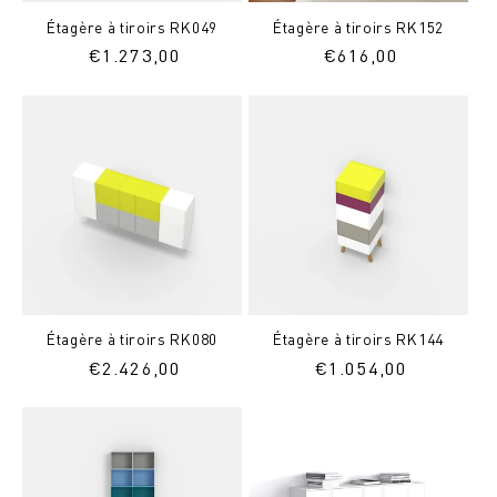
Étagère à tiroirs RK049
Étagère à tiroirs RK152
Prix
€
1.273,00
Prix
€
616,00
normal
normal
Étagère à tiroirs RK080
Étagère à tiroirs RK144
Prix
€
2.426,00
Prix
€
1.054,00
normal
normal