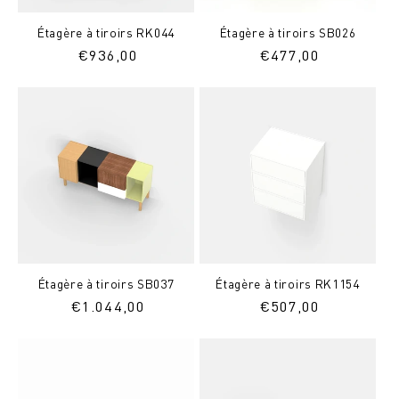
Étagère à tiroirs RK044
Étagère à tiroirs SB026
Prix
€
936,00
Prix
€
477,00
normal
normal
Étagère à tiroirs SB037
Étagère à tiroirs RK1154
Prix
€
1.044,00
Prix
€
507,00
normal
normal