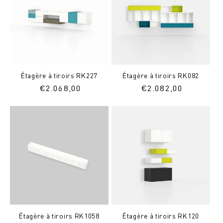
Étagère à tiroirs RK227
Étagère à tiroirs RK082
Prix
€
2.068,00
Prix
€
2.082,00
normal
normal
Étagère à tiroirs RK1058
Étagère à tiroirs RK120